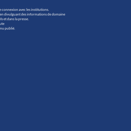
ne connexion avec les institutions.
urs en divulguant des informations de domaine
ls et dans la presse.
ute
nu publié.