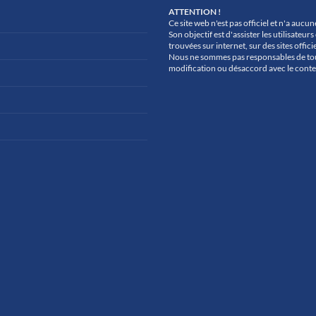
ATTENTION !
Ce site web n'est pas officiel et n'a aucu
Son objectif est d'assister les utilisate
trouvées sur internet, sur des sites officie
Nous ne sommes pas responsables de to
modification ou désaccord avec le conte