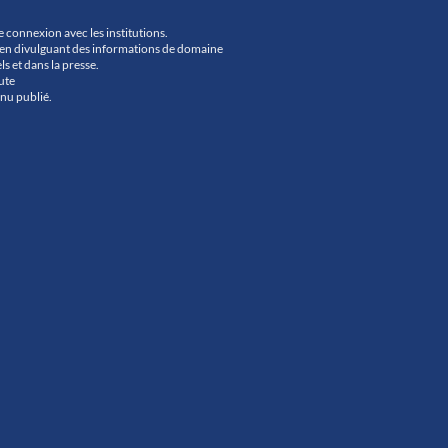
ne connexion avec les institutions.
urs en divulguant des informations de domaine
ls et dans la presse.
ute
nu publié.