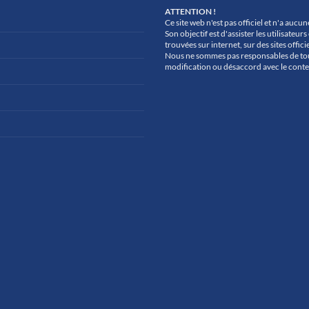
ATTENTION !
Ce site web n'est pas officiel et n'a aucu
Son objectif est d'assister les utilisate
trouvées sur internet, sur des sites officie
Nous ne sommes pas responsables de to
modification ou désaccord avec le conte