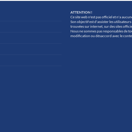
ATTENTION !
Ce site web n'est pas officiel et n'a aucu
Son objectif est d'assister les utilisate
trouvées sur internet, sur des sites officie
Nous ne sommes pas responsables de to
modification ou désaccord avec le conte