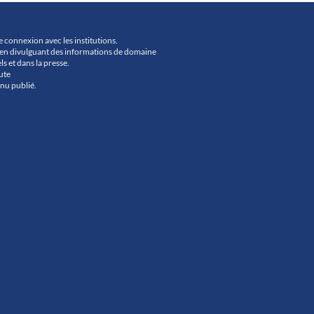
ne connexion avec les institutions.
urs en divulguant des informations de domaine
ls et dans la presse.
ute
nu publié.