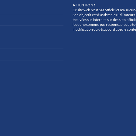
ATTENTION !
Ce site web n'est pas officiel et n'a aucu
Son objectif est d'assister les utilisate
trouvées sur internet, sur des sites officie
Nous ne sommes pas responsables de to
modification ou désaccord avec le conte