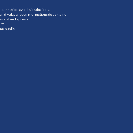
ne connexion avec les institutions.
urs en divulguant des informations de domaine
ls et dans la presse.
ute
nu publié.