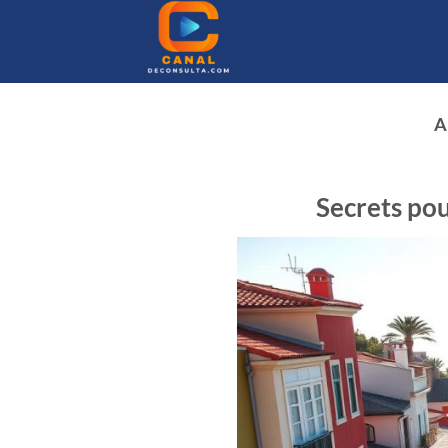
Passer
au
contenu
A
Secrets pou