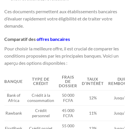
Ces documents permettent aux établissements bancaires
d’évaluer rapidement votre éligibilité et de traiter votre
demande.
Comparatif des
offres bancaires
Pour choisir la meilleure offre, il est crucial de comparer les
conditions proposées par les principales banques. Voici un
aperçu des options disponibles :
FRAIS
TYPE DE
TAUX
DURÉ
BANQUE
DE
CRÉDIT
D’INTÉRÊT
REMBOU
DOSSIER
Bank of
Crédit à la
50 000
12%
Jusqu’à 
Africa
consommation
FCFA
Crédit
45 000
Rawbank
11%
Jusqu’à 
personnel
FCFA
55 000
FirstBank
Crédit projet
13%
Jusqu’à 